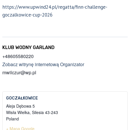
https://www.upwind24.pl/regatta/finn-challenge-
goczalkowice-cup-2026
KLUB WODNY GARLAND
+48605580220
Zobacz witrynę internetową Organizator
mwilczur@wp.pl
GOCZAŁKOWICE
Aleja Dębowa 5
Wisła Wielka
,
Silesia
43-243
Poland
+ Mapa Google