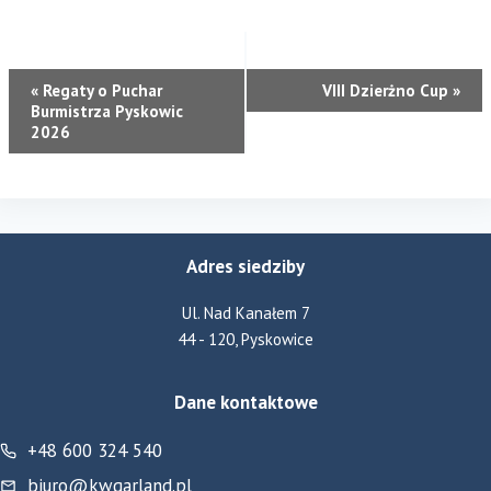
WYDARZENIE
«
Regaty o Puchar
VIII Dzierżno Cup
»
Burmistrza Pyskowic
NAWIGACJA
2026
Adres siedziby
Ul. Nad Kanałem 7
44 - 120, Pyskowice
Dane kontaktowe
+48 600 324 540
biuro@kwgarland.pl