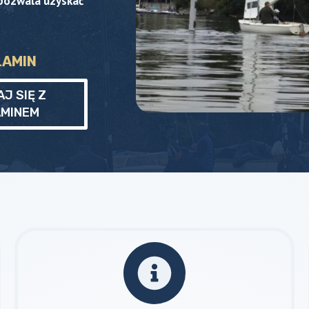
pozwala uzyskać
LAMIN
J SIĘ Z
AMINEM