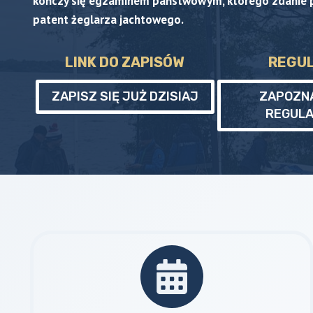
kończy się egzaminem państwowym, którego zdanie 
patent żeglarza jachtowego.
LINK DO ZAPISÓW
REGU
ZAPISZ SIĘ JUŻ DZISIAJ
ZAPOZNA
REGUL