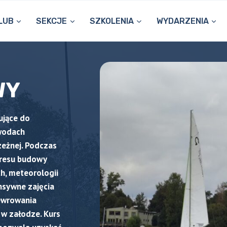
LUB
SEKCJE
SZKOLENIA
WYDARZENIA
WY
ujące do
wodach
zeżnej. Podczas
kresu budowy
h, meteorologii
nsywne zajęcia
ewrowania
 w załodze. Kurs