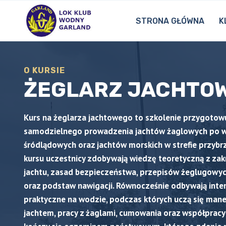
Przejdź
do
STRONA GŁÓWNA
K
treści
O KURSIE
ŻEGLARZ JACHTO
Kurs na
żeglarza jachtowego
to szkolenie przygotow
samodzielnego prowadzenia jachtów żaglowych po 
śródlądowych oraz jachtów morskich w strefie przybr
kursu uczestnicy zdobywają wiedzę teoretyczną z za
jachtu, zasad bezpieczeństwa, przepisów żeglugowyc
oraz podstaw nawigacji. Równocześnie odbywają inte
praktyczne na wodzie, podczas których uczą się man
jachtem, pracy z żaglami, cumowania oraz współpracy