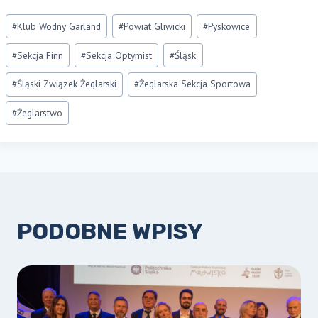
Tagi
#
Klub Wodny Garland
#
Powiat Gliwicki
#
Pyskowice
wpisu:
#
Sekcja Finn
#
Sekcja Optymist
#
Śląsk
#
Śląski Związek Żeglarski
#
Żeglarska Sekcja Sportowa
#
Żeglarstwo
PODOBNE WPISY