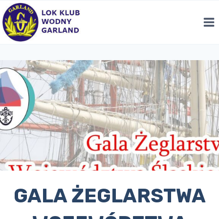
Przejdź
do
treści
GALA ŻEGLARSTWA